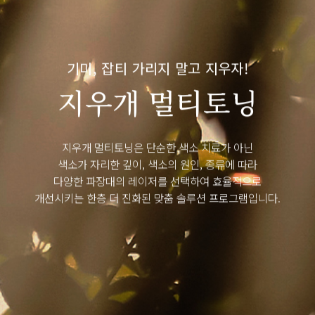
실루엣 Fit
3MIX 실리프팅
스캐폴드 눈가 실리프팅
기미, 잡티 가리지 말고 지우자!
지우개 멀티토닝
스킨부스터
섬유아세포강화술
지우개 멀티토닝은 단순한 색소 치료가 아닌
리텐 부스터
색소가 자리한 깊이, 색소의 원인, 종류에 따라
다양한 파장대의 레이저를 선택하여 효율적으로
필러/보톡스
개선시키는 한층 더 진화된 맞춤 솔루션 프로그램입니다.
디자인 필러
디자인 보톡스