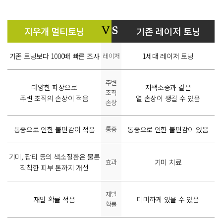
지우개 멀티토닝
기존 레이저 토닝
V
S
기존 토닝보다 1000배 빠른 조사
레이저
1세대 레이저 토닝
주변
다양한 파장으로
저색소증과 같은
조직
주변 조직의 손상이 적음
열 손상이 생길 수 있음
손상
통증으로 인한 불편감이 적음
통증
통증으로 인한 불편감이 있음
기미, 잡티 등의 색소질환은 물론
효과
기미 치료
칙칙한 피부 톤까지 개선
재발
재발 확률 적음
미미하게 있을 수 있음
확률