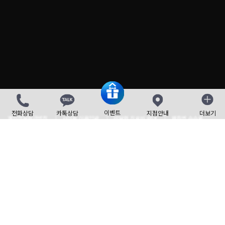
이벤트
전화상담
카톡상담
지점안내
더보기
닫기
개인정보취급방침
사이트 이용약관
비보험 진료비 안내
제증명 수수료
Family site
Language
사업자 정보
TEL : 1588-7833
master@beautyleader.co.kr
FAX : 02-3443-7541