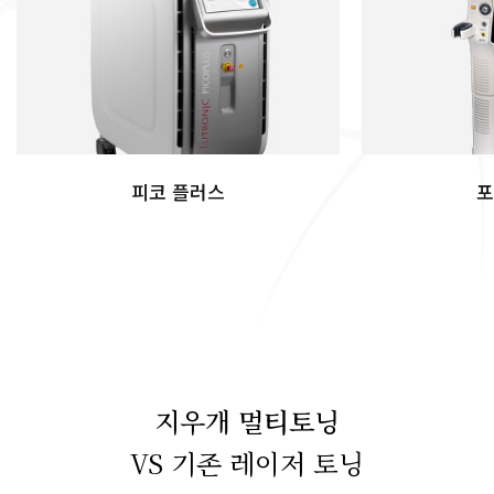
피코 플러스
포
지우개 멀티토닝
VS 기존 레이저 토닝