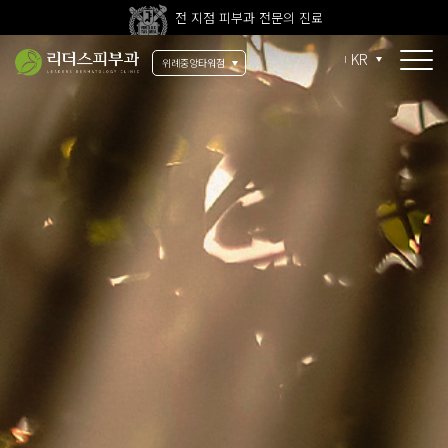
전 지점 피부과 전문의 진료
울쎄라피 프라임 신규 도입
KR
위례중앙타워점
시그니처
울쎄라피 프라임
써마지 FLX
써마지 CPT
안티에이징
울써마지
튠업(튠페이스)
실리프팅