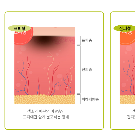
표피형
진피형
색소가 피부의 바깥층인
표피에만 얕게 분포하는 형태
진피